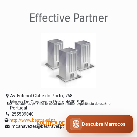
Effective
Partner
Av. Futebol Clube do Porto, 768
Marco De Canaveses Porto 4630-909
Usamos cookies para lhe fornecer uma melhor experiência de usuário.
Portugal
255539840
http://www.bestravel.pt
POLÍTICA DE COOKIES
CONCORDO
Descubra Marrocos
mcanavezes@bestravel.pt