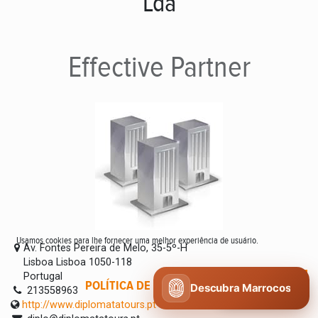
Lda
Effective
Partner
Usamos cookies para lhe fornecer uma melhor experiência de usuário.
Av. Fontes Pereira de Melo, 35-5º-H
Lisboa Lisboa 1050-118
Portugal
POLÍTICA DE COOKIES
CONCORDO
Descubra Marrocos
213558963
http://www.diplomatatours.pt