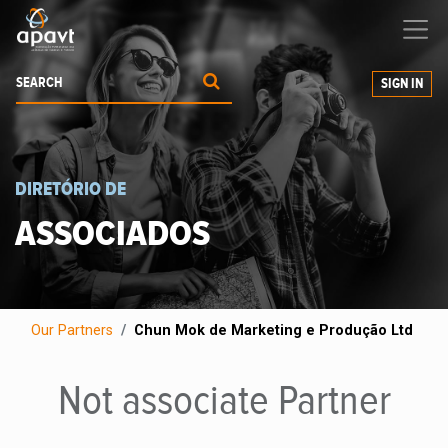
We help
you
grow your business
SIGN IN
DIRETÓRIO DE
ASSOCIADOS
Our Partners
Chun Mok de Marketing e Produção Ltd
Not associate
Partner