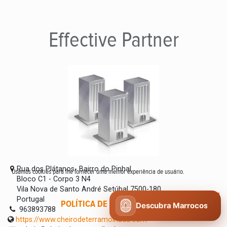
Effective
Partner
Rua dos Plátanos- Bairro do Pinhal
Usamos cookies para lhe fornecer uma melhor experiência de usuário.
Bloco C1 - Corpo 3 N4
Vila Nova de Santo André Setúbal 7500-180
Portugal
POLÍTICA DE COOKIES
CONCORDO
Descubra Marrocos
963893788
https://www.cheirodeterramolhada.com