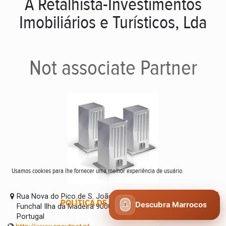
A Retalhista-Investimentos
Imobiliários e Turísticos, Lda
Not associate
Partner
Usamos cookies para lhe fornecer uma melhor experiência de usuário.
Rua Nova do Pico de S. João, nº 5
POLÍTICA DE COOKIES
CONCORDO
Descubra Marrocos
Funchal Ilha da Madeira 9000-192
Portugal