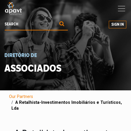
We help
you
grow your business
SIGN IN
DIRETÓRIO DE
ASSOCIADOS
Our Partners
A Retalhista-Investimentos Imobiliários e Turísticos,
Lda