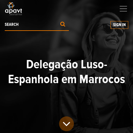
We help
you
grow your business
SIGN IN
Delegação Luso-
Espanhola em Marrocos