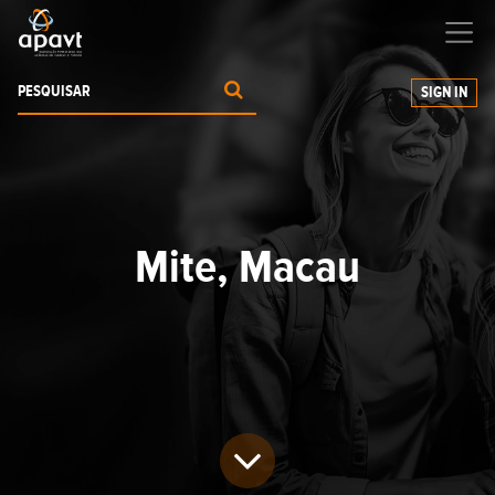
Ajudamos-
o
a expandir os seus negócios
SIGN IN
Mite, Macau