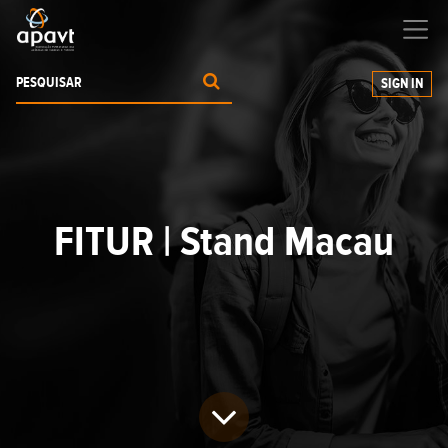
Ajudamos-
o
a expandir os seus negócios
SIGN IN
FITUR | Stand Macau