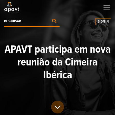
Ajudamos-
o
a expandir os seus negócios
SIGN IN
APAVT participa em nova
reunião da Cimeira
Ibérica