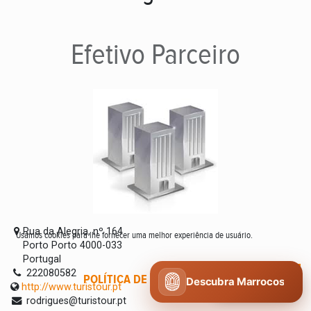
Efetivo
Parceiro
Rua da Alegria, nº 164
Usamos cookies para lhe fornecer uma melhor experiência de usuário.
Porto Porto 4000-033
Portugal
222080582
POLÍTICA DE COOKIES
CONCORDO
Descubra Marrocos
http://www.turistour.pt
rodrigues@turistour.pt