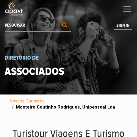
Ajudamos-
o
a expandir os seus negócios
SIGN IN
DIRETÓRIO DE
ASSOCIADOS
Nossos Parceiros
Monteiro Coutinho Rodrigues, Unipessoal Lda
Turistour Viagens E Turismo