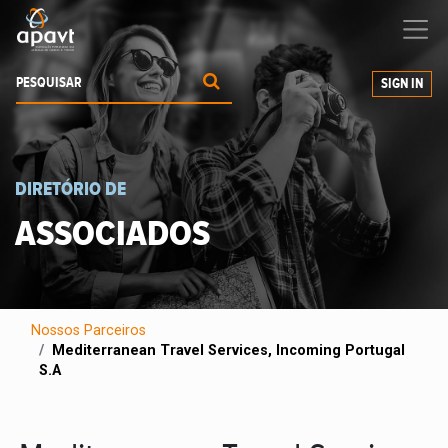
Ajudamos-
o
a expandir os seus negócios
SIGN IN
DIRETÓRIO DE
ASSOCIADOS
Nossos Parceiros
Mediterranean Travel Services, Incoming Portugal
S.A