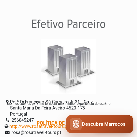
Efetivo
Parceiro
Pctª Dr.Francisco Sá Carneiro, lj. 31 - Cruz
Usamos cookies para lhe fornecer uma melhor experiência de usuário.
Santa Maria Da Feira Aveiro 4520-175
Portugal
256045247
POLÍTICA DE COOKIES
CONCORDO
Descubra Marrocos
http://www.rosatravel-tours.pt
rosa@rosatravel-tours.pt