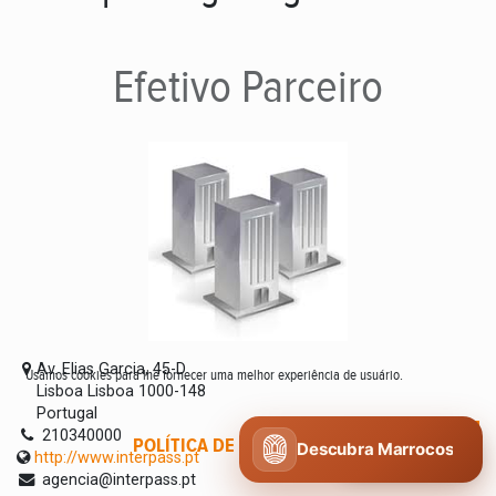
Efetivo
Parceiro
Av. Elias Garcia, 45-D
Usamos cookies para lhe fornecer uma melhor experiência de usuário.
Lisboa Lisboa 1000-148
Portugal
210340000
POLÍTICA DE COOKIES
CONCORDO
Descubra Marrocos
http://www.interpass.pt
agencia@interpass.pt