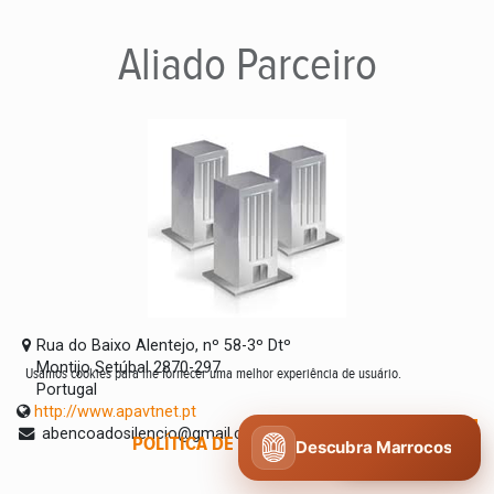
Aliado
Parceiro
Rua do Baixo Alentejo, nº 58-3º Dtº
Montijo Setúbal 2870-297
Usamos cookies para lhe fornecer uma melhor experiência de usuário.
Portugal
http://www.apavtnet.pt
abencoadosilencio@gmail.com
POLÍTICA DE COOKIES
CONCORDO
Descubra Marrocos