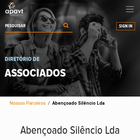
Ajudamos-
o
a expandir os seus negócios
SIGN IN
DIRETÓRIO DE
ASSOCIADOS
Nossos Parceiros
Abençoado Silêncio Lda
Abençoado Silêncio Lda