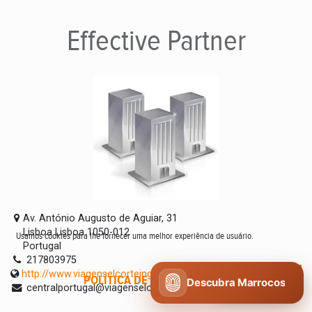
Effective
Partner
Av. António Augusto de Aguiar, 31
Lisboa Lisboa 1050-012
Usamos cookies para lhe fornecer uma melhor experiência de usuário.
Portugal
217803975
http://www.viagenselcorteingles.pt
POLÍTICA DE COOKIES
CONCORDO
Descubra Marrocos
centralportugal@viagenselcorteingles.pt