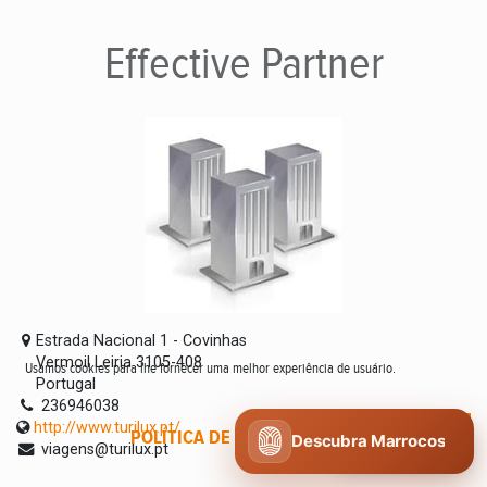
Effective
Partner
Estrada Nacional 1 - Covinhas
Vermoil Leiria 3105-408
Usamos cookies para lhe fornecer uma melhor experiência de usuário.
Portugal
236946038
http://www.turilux.pt/
POLÍTICA DE COOKIES
CONCORDO
Descubra Marrocos
viagens@turilux.pt