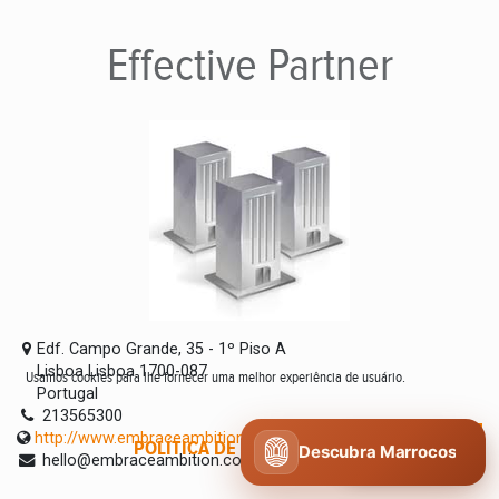
Effective
Partner
Edf. Campo Grande, 35 - 1º Piso A
Lisboa Lisboa 1700-087
Usamos cookies para lhe fornecer uma melhor experiência de usuário.
Portugal
213565300
http://www.embraceambition.com
POLÍTICA DE COOKIES
CONCORDO
Descubra Marrocos
hello@embraceambition.com