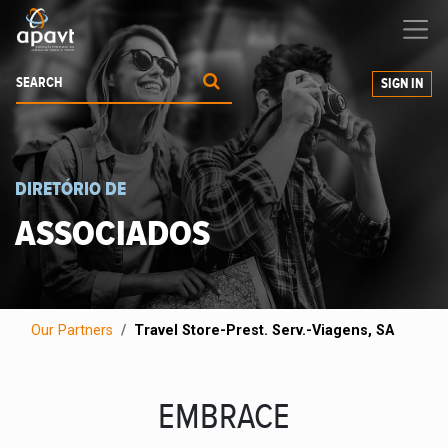
We help
you
grow your business
SIGN IN
DIRETÓRIO DE
ASSOCIADOS
Our Partners
Travel Store-Prest. Serv.-Viagens, SA
EMBRACE