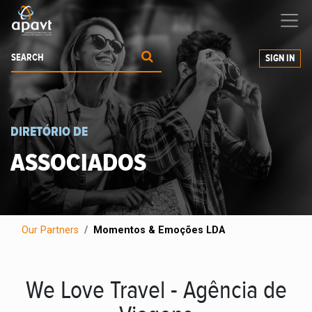
We help
you
grow your business
SIGN IN
DIRETÓRIO DE
ASSOCIADOS
Our Partners
Momentos & Emoções LDA
We Love Travel - Agência de