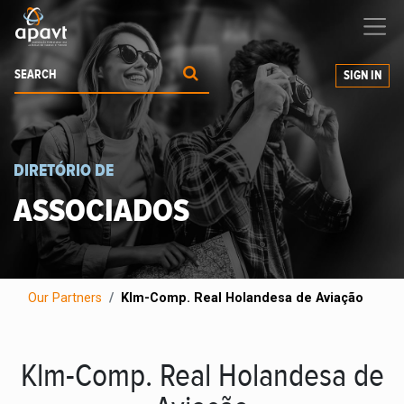
We help
you
grow your business
SIGN IN
DIRETÓRIO DE
ASSOCIADOS
Our Partners
Klm-Comp. Real Holandesa de Aviação
Klm-Comp. Real Holandesa de