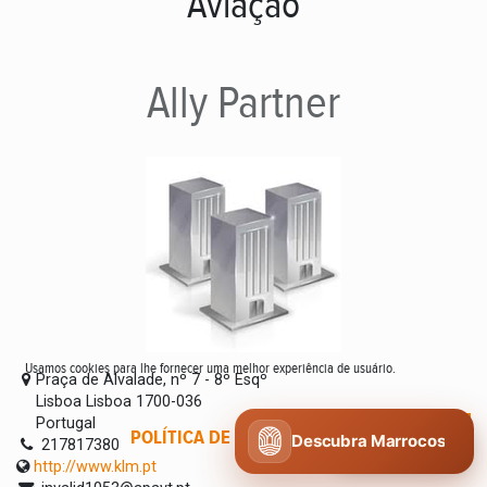
Aviação
Ally
Partner
Usamos cookies para lhe fornecer uma melhor experiência de usuário.
Praça de Alvalade, nº 7 - 8º Esqº
Lisboa Lisboa 1700-036
Portugal
POLÍTICA DE COOKIES
CONCORDO
Descubra Marrocos
217817380
http://www.klm.pt