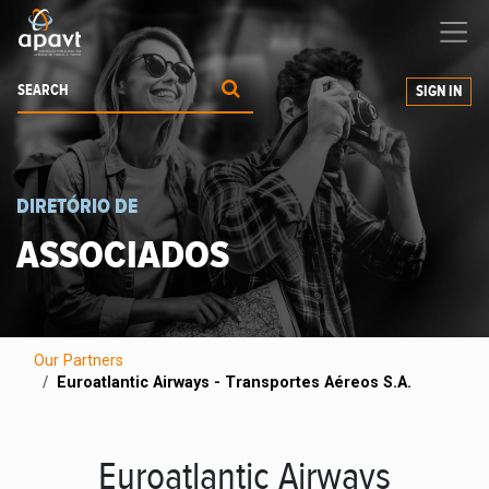
We help
you
grow your business
SIGN IN
DIRETÓRIO DE
ASSOCIADOS
Our Partners
Euroatlantic Airways - Transportes Aéreos S.A.
Euroatlantic Airways