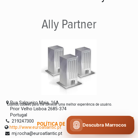
Ally
Partner
Rua Salgueiro Maia, 16A
Usamos cookies para lhe fornecer uma melhor experiência de usuário.
Prior Velho Lisboa 2685-374
Portugal
219247300
POLÍTICA DE COOKIES
CONCORDO
Descubra Marrocos
http://www.euroatlantic.pt
mj.rocha@euroatlantic.pt